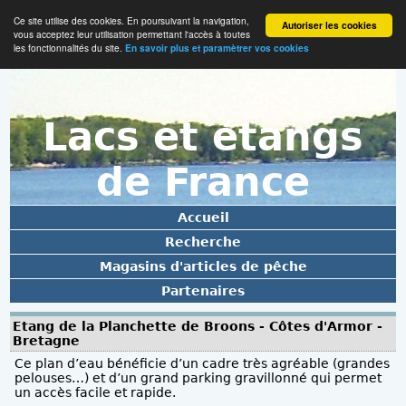
Ce site utilise des cookies. En poursuivant la navigation,
Autoriser les cookies
vous acceptez leur utilisation permettant l'accès à toutes
les fonctionnalités du site.
En savoir plus et paramètrer vos cookies
Lacs et étangs
de France
Accueil
Recherche
Magasins d'articles de pêche
Partenaires
Etang de la Planchette de Broons - Côtes d'Armor -
Bretagne
Ce plan d’eau bénéficie d’un cadre très agréable (grandes
pelouses…) et d’un grand parking gravillonné qui permet
un accès facile et rapide.