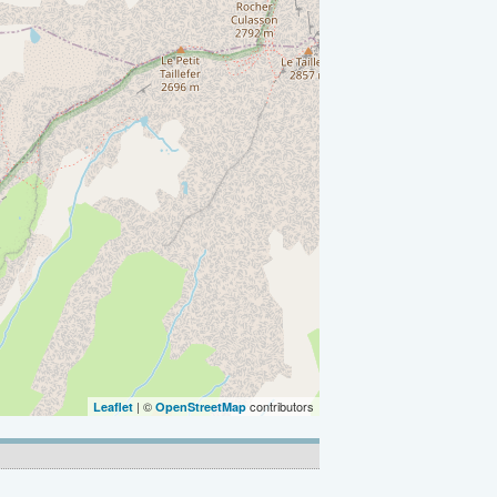
| ©
contributors
Leaflet
OpenStreetMap