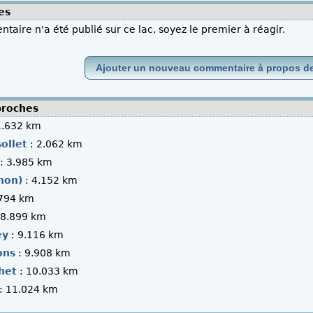
es
aire n'a été publié sur ce lac, soyez le premier à réagir.
Ajouter un nouveau commentaire à propos de
proches
1.632 km
ollet
: 2.062 km
: 3.985 km
non)
: 4.152 km
.794 km
 8.899 km
ey
: 9.116 km
ons
: 9.908 km
het
: 10.033 km
: 11.024 km