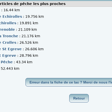
rticles de pêche les plus proches
n
: 16.44 km
 Echirolles
: 19.756 km
hirolles
: 19.891 km
renoble
: 21.109 km
a Tronche
: 21.176 km
 Crolles
: 26.526 km
e St Egreve
: 26.606 km
t Egreve
: 28.796 km
 Pêche
: 43.34 km
 52.443 km
Erreur dans la fiche de ce lac ? Merci de nous l'i
Retour