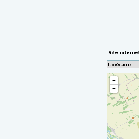
Site interne
Itinéraire
+
−