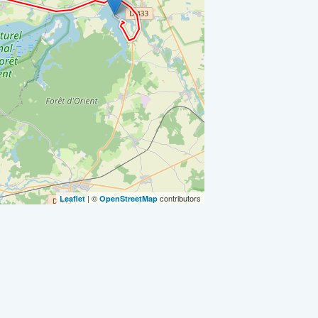
| ©
contributors
Leaflet
OpenStreetMap