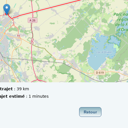
trajet
:
39 km
ajet estimé
:
1 minutes
Retour