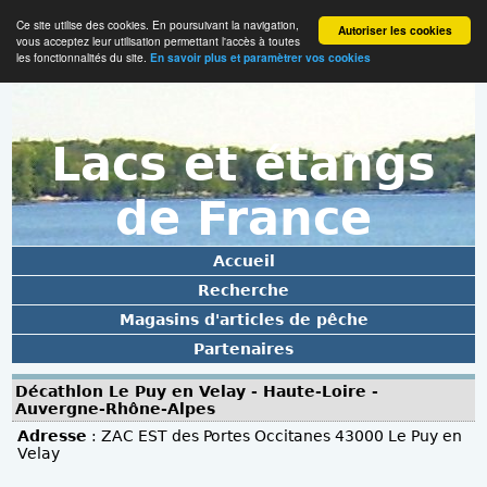
Ce site utilise des cookies. En poursuivant la navigation,
Autoriser les cookies
vous acceptez leur utilisation permettant l'accès à toutes
les fonctionnalités du site.
En savoir plus et paramètrer vos cookies
Lacs et étangs
de France
Accueil
Recherche
Magasins d'articles de pêche
Partenaires
Décathlon Le Puy en Velay - Haute-Loire -
Auvergne-Rhône-Alpes
Adresse
: ZAC EST des Portes Occitanes 43000 Le Puy en
Velay