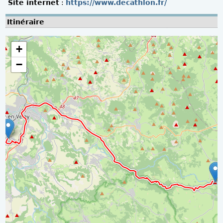
Site internet
:
https://www.decathlon.fr/
Itinéraire
+
−