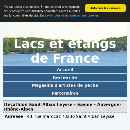
Ce site utilise des cookies. En poursuivant la navigation,
Autoriser les cookies
vous acceptez leur utilisation permettant l'accès à toutes
les fonctionnalités du site.
En savoir plus et paramètrer vos cookies
Lacs et étangs
de France
Accueil
Recherche
Magasins d'articles de pêche
Partenaires
Décathlon Saint Alban Leysse - Savoie - Auvergne-
Rhône-Alpes
Adresse
: 43, rue marocaz 73230 Saint Alban Leysse