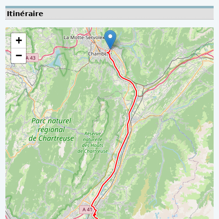
Itinéraire
+
−