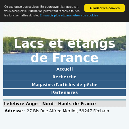
Ce site utilise des cookies. En poursuivant la navigation,
Autoriser les cookies
vous acceptez leur utilisation permettant l'accès à toutes
les fonctionnalités du site.
En savoir plus et paramètrer vos cookies
Lacs et étangs
de France
Accueil
Recherche
Magasins d'articles de pêche
Partenaires
Lefebvre Ange - Nord - Hauts-de-France
Adresse
: 27 Bis Rue Alfred Merliot, 59247 Féchain