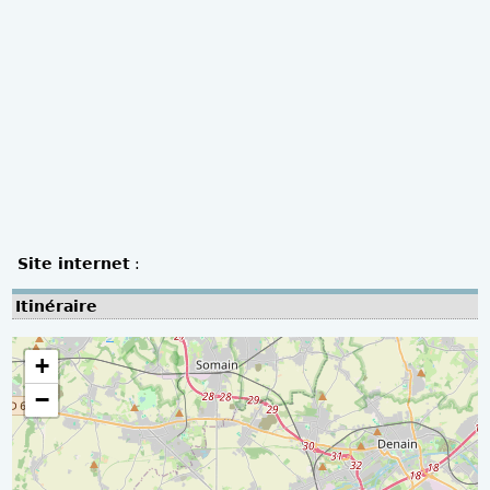
Site internet
:
Itinéraire
+
−