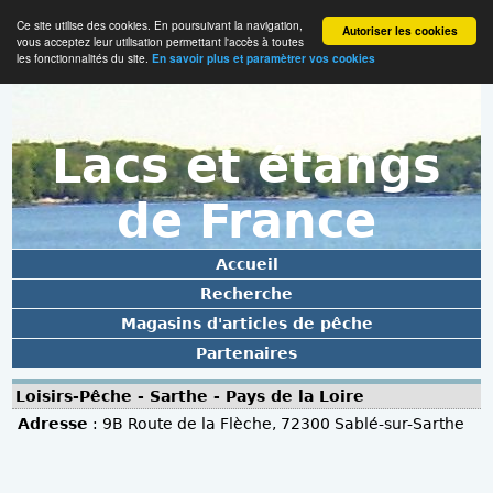
Ce site utilise des cookies. En poursuivant la navigation,
Autoriser les cookies
vous acceptez leur utilisation permettant l'accès à toutes
les fonctionnalités du site.
En savoir plus et paramètrer vos cookies
Lacs et étangs
de France
Accueil
Recherche
Magasins d'articles de pêche
Partenaires
Loisirs-Pêche - Sarthe - Pays de la Loire
Adresse
: 9B Route de la Flèche, 72300 Sablé-sur-Sarthe