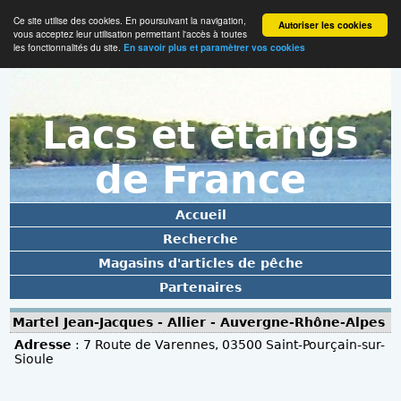
Ce site utilise des cookies. En poursuivant la navigation,
Autoriser les cookies
vous acceptez leur utilisation permettant l'accès à toutes
les fonctionnalités du site.
En savoir plus et paramètrer vos cookies
Lacs et étangs
de France
Accueil
Recherche
Magasins d'articles de pêche
Partenaires
Martel Jean-Jacques - Allier - Auvergne-Rhône-Alpes
Adresse
: 7 Route de Varennes, 03500 Saint-Pourçain-sur-
Sioule