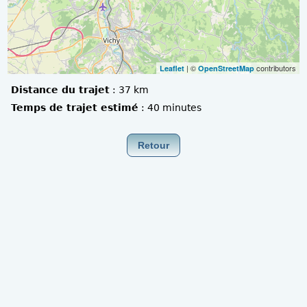
| ©
contributors
Leaflet
OpenStreetMap
Distance du trajet
:
37 km
Temps de trajet estimé
:
40 minutes
Retour