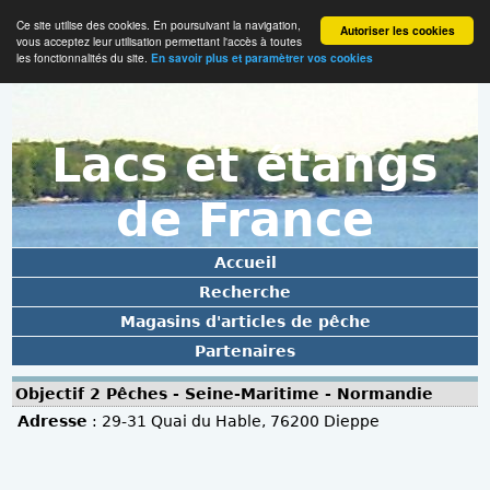
Ce site utilise des cookies. En poursuivant la navigation,
Autoriser les cookies
vous acceptez leur utilisation permettant l'accès à toutes
les fonctionnalités du site.
En savoir plus et paramètrer vos cookies
Lacs et étangs
de France
Accueil
Recherche
Magasins d'articles de pêche
Partenaires
Objectif 2 Pêches - Seine-Maritime - Normandie
Adresse
: 29-31 Quai du Hable, 76200 Dieppe