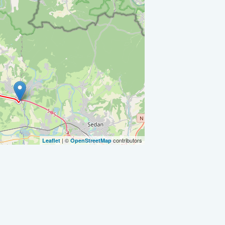
| ©
contributors
Leaflet
OpenStreetMap