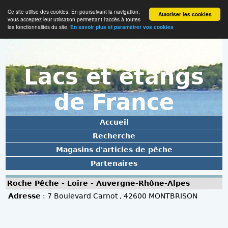
Ce site utilise des cookies. En poursuivant la navigation,
Autoriser les cookies
vous acceptez leur utilisation permettant l'accès à toutes
les fonctionnalités du site.
En savoir plus et paramètrer vos cookies
Lacs et étangs
de France
Accueil
Recherche
Magasins d'articles de pêche
Partenaires
Roche Pêche - Loire - Auvergne-Rhône-Alpes
Adresse
: 7 Boulevard Carnot , 42600 MONTBRISON