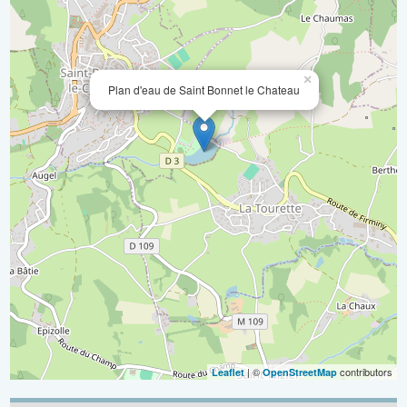
×
Plan d'eau de Saint Bonnet le Chateau
| ©
contributors
Leaflet
OpenStreetMap