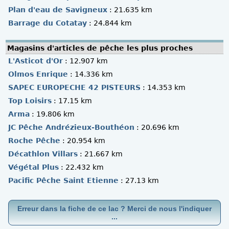
Plan d'eau de Savigneux
: 21.635 km
Barrage du Cotatay
: 24.844 km
Magasins d'articles de pêche les plus proches
L'Asticot d'Or
: 12.907 km
Olmos Enrique
: 14.336 km
SAPEC EUROPECHE 42 PISTEURS
: 14.353 km
Top Loisirs
: 17.15 km
Arma
: 19.806 km
JC Pêche Andrézieux-Bouthéon
: 20.696 km
Roche Pêche
: 20.954 km
Décathlon Villars
: 21.667 km
Végétal Plus
: 22.432 km
Pacific Pêche Saint Etienne
: 27.13 km
Erreur dans la fiche de ce lac ? Merci de nous l'indiquer
...