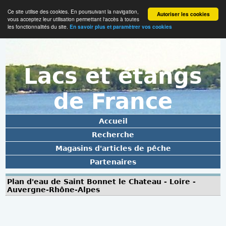
Ce site utilise des cookies. En poursuivant la navigation,
Autoriser les cookies
vous acceptez leur utilisation permettant l'accès à toutes
les fonctionnalités du site.
En savoir plus et paramètrer vos cookies
Lacs et étangs
de France
Accueil
Recherche
Magasins d'articles de pêche
Partenaires
Plan d'eau de Saint Bonnet le Chateau - Loire -
Auvergne-Rhône-Alpes